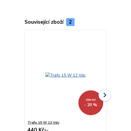
Související zboží
2
550 Kč
- 20 %
Trafo 15 W 12 Vdc
Trafo 40 W 
440 Kč
918 Kč
/
ks
/
ks