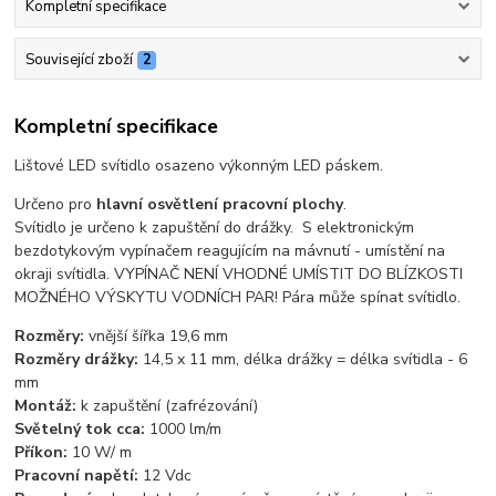
Kompletní specifikace
Související zboží
2
Kompletní specifikace
Lištové LED svítidlo osazeno výkonným LED páskem.
Určeno pro
hlavní osvětlení pracovní plochy
.
Svítidlo je určeno k zapuštění do drážky. S elektronickým
bezdotykovým vypínačem reagujícím na mávnutí - umístění na
okraji svítidla. VYPÍNAČ NENÍ VHODNÉ UMÍSTIT DO BLÍZKOSTI
MOŽNÉHO VÝSKYTU VODNÍCH PAR! Pára může spínat svítidlo.
Rozměry:
vnější šířka 19,6 mm
Rozměry drážky:
14,5 x 11 mm, délka drážky = délka svítidla - 6
mm
Montáž:
k zapuštění (zafrézování)
Světelný tok cca:
1000 lm/m
Příkon:
10 W/ m
Pracovní napětí:
12 Vdc