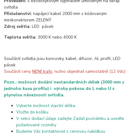
Provedení:
s bezdotykovým vypínačem umístěným na okraji
svítidla
Příslušenství:
napájecí kabel 2000 mm s kódovaným
minikonektorem ZELENÝ
Zdroj světla:
LED pásek
Teplota světla:
3000 K nebo 4000 K
Součástí svítidla jsou koncovky, kabel, difuzor, AL profil, LED
pásek
Součástí ceny
NENÍ trafo
, nutno objednat samostatně (12 Vdc)
Pozn.: možnost dodání nestandardních délek (3000 mm z
jednoho kusu profilu) i výroby pokosu do L nebo U s
plynulou návazností svítidla.
Vyberte možnost vlastní délka
Vložte do košíku
V sekci dodací údaje zadejte Zadat poznámku a uveďte
požadované rozměry
Budeme Vás kontaktovat s cenovou nabídkou