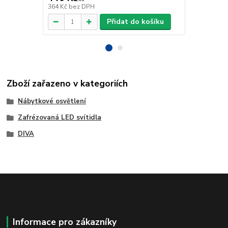
364 Kč
bez DPH
759 Kč
bez 
Přidat do košíku
Zboží zařazeno v kategoriích
Nábytkové osvětlení
Zafrézovaná LED svítidla
DIVA
Informace pro zákazníky