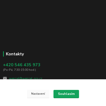
Kontakty
+420 546 435 973
(Po-Pá, 7:30-15:00 hod.)
wenzel@wenzel-sro.cz
Souhlasím
Nastavení