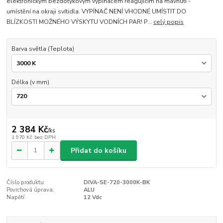
elektronickým bezdotykovým vypínačem reagujícím na mávnutí -
umístění na okraji svítidla. VYPÍNAČ NENÍ VHODNÉ UMÍSTIT DO
BLÍZKOSTI MOŽNÉHO VÝSKYTU VODNÍCH PAR! P...
celý popis
Barva světla (Teplota)
Délka (v mm)
2 384 Kč
/
ks
1 970 Kč
bez DPH
Přidat do košíku
Číslo produktu:
DIVA-SE-720-3000K-BK
Povrchová úprava:
ALU
Napětí:
12 Vdc