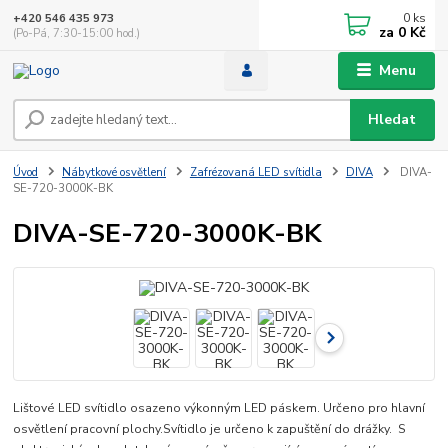
0
ks
+420 546 435 973
za
0 Kč
(Po-Pá, 7:30-15:00 hod.)
Menu
Hledat
Úvod
Nábytkové osvětlení
Zafrézovaná LED svítidla
DIVA
DIVA-
SE-720-3000K-BK
DIVA-SE-720-3000K-BK
Lištové LED svítidlo osazeno výkonným LED páskem. Určeno pro hlavní
osvětlení pracovní plochy.Svítidlo je určeno k zapuštění do drážky. S