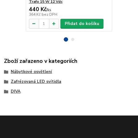
Trafo 15 W 12 Vdc
Trafo 40 W 
440 Kč
918 Kč
/
ks
/
ks
364 Kč
bez DPH
759 Kč
bez 
Přidat do košíku
Zboží zařazeno v kategoriích
Nábytkové osvětlení
Zafrézovaná LED svítidla
DIVA