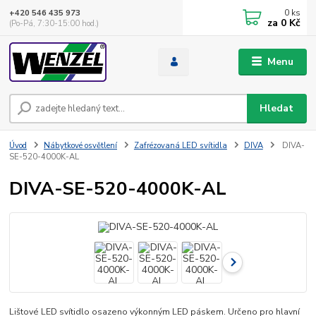
0
ks
+420 546 435 973
za
0 Kč
(Po-Pá, 7:30-15:00 hod.)
Menu
Hledat
Úvod
Nábytkové osvětlení
Zafrézovaná LED svítidla
DIVA
DIVA-
SE-520-4000K-AL
DIVA-SE-520-4000K-AL
Lištové LED svítidlo osazeno výkonným LED páskem. Určeno pro hlavní