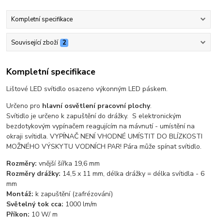
Kompletní specifikace
Související zboží
2
Kompletní specifikace
Lištové LED svítidlo osazeno výkonným LED páskem.
Určeno pro
hlavní osvětlení pracovní plochy
.
Svítidlo je určeno k zapuštění do drážky. S elektronickým
bezdotykovým vypínačem reagujícím na mávnutí - umístění na
okraji svítidla. VYPÍNAČ NENÍ VHODNÉ UMÍSTIT DO BLÍZKOSTI
MOŽNÉHO VÝSKYTU VODNÍCH PAR! Pára může spínat svítidlo.
Rozměry:
vnější šířka 19,6 mm
Rozměry drážky:
14,5 x 11 mm, délka drážky = délka svítidla - 6
mm
Montáž:
k zapuštění (zafrézování)
Světelný tok cca:
1000 lm/m
Příkon:
10 W/ m