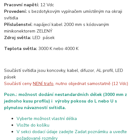
Pracovní napětí:
12 Vdc
Provedení:
s bezdotykovým vypínačem umístěným na okraji
svítidla
Příslušenství:
napájecí kabel 2000 mm s kódovaným
minikonektorem ZELENÝ
Zdroj světla:
LED pásek
Teplota světla:
3000 K nebo 4000 K
Součástí svítidla jsou koncovky, kabel, difuzor, AL profil, LED
pásek
Součástí ceny
NENÍ trafo
, nutno objednat samostatně (12 Vdc)
Pozn.: možnost dodání nestandardních délek (3000 mm z
jednoho kusu profilu) i výroby pokosu do L nebo U s
plynulou návazností svítidla.
Vyberte možnost vlastní délka
Vložte do košíku
V sekci dodací údaje zadejte Zadat poznámku a uveďte
požadované rozměry