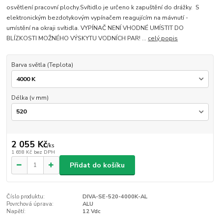
osvětlení pracovní plochy.Svítidlo je určeno k zapuštění do drážky. S
elektronickým bezdotykovým vypínačem reagujícím na mávnutí -
umístění na okraji svítidla. VYPÍNAČ NENÍ VHODNÉ UMÍSTIT DO
BLÍZKOSTI MOŽNÉHO VÝSKYTU VODNÍCH PAR! ...
celý popis
Barva světla (Teplota)
Délka (v mm)
2 055 Kč
/
ks
1 698 Kč
bez DPH
Přidat do košíku
Číslo produktu:
DIVA-SE-520-4000K-AL
Povrchová úprava:
ALU
Napětí:
12 Vdc