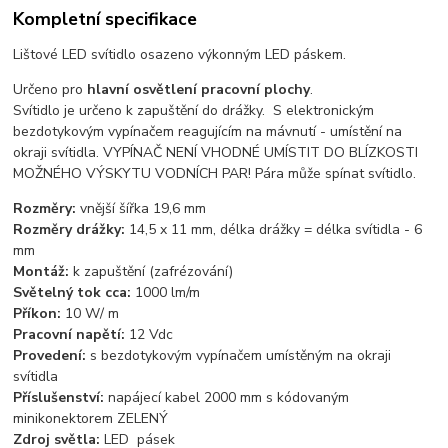
Kompletní specifikace
Lištové LED svítidlo osazeno výkonným LED páskem.
Určeno pro
hlavní osvětlení pracovní plochy
.
Svítidlo je určeno k zapuštění do drážky. S elektronickým
bezdotykovým vypínačem reagujícím na mávnutí - umístění na
okraji svítidla. VYPÍNAČ NENÍ VHODNÉ UMÍSTIT DO BLÍZKOSTI
MOŽNÉHO VÝSKYTU VODNÍCH PAR! Pára může spínat svítidlo.
Rozměry:
vnější šířka 19,6 mm
Rozměry drážky:
14,5 x 11 mm, délka drážky = délka svítidla - 6
mm
Montáž:
k zapuštění (zafrézování)
Světelný tok cca:
1000 lm/m
Příkon:
10 W/ m
Pracovní napětí:
12 Vdc
Provedení:
s bezdotykovým vypínačem umístěným na okraji
svítidla
Příslušenství:
napájecí kabel 2000 mm s kódovaným
minikonektorem ZELENÝ
Zdroj světla:
LED pásek