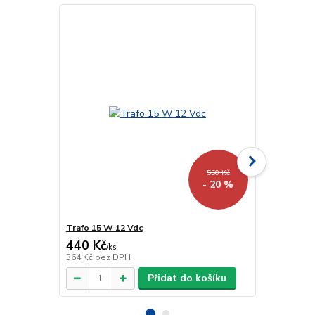
550 Kč
- 20 %
Trafo 15 W 12 Vdc
Trafo 40 W 
440 Kč
918 Kč
/
ks
/
ks
364 Kč
bez DPH
759 Kč
bez 
Přidat do košíku