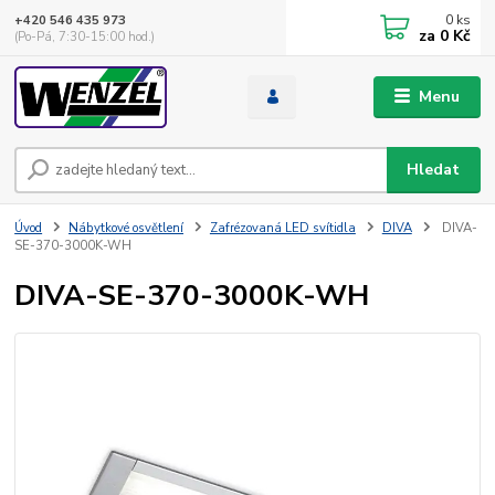
0
ks
+420 546 435 973
za
0 Kč
(Po-Pá, 7:30-15:00 hod.)
Menu
Hledat
Úvod
Nábytkové osvětlení
Zafrézovaná LED svítidla
DIVA
DIVA-
SE-370-3000K-WH
DIVA-SE-370-3000K-WH