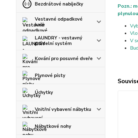
Bezdrátové nabíječky
Pozn.: m
plynulou
Vestavné odpadkové
koše
Vyb
Vlo
LAUNDRY - vestavný
V s
prádelní systém
Bud
Kování pro posuvné dveře
Plynové písty
Souvise
Úchytky
Vnitřní vybavení nábytku
Nábytkové nohy