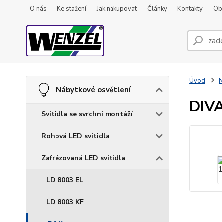
O nás
Ke stažení
Jak nakupovat
Články
Kontakty
Ob
Úvod
N
Nábytkové osvětlení
DIV
Svítidla se svrchní montáží
Rohová LED svítidla
Zafrézovaná LED svítidla
LD 8003 EL
LD 8003 KF