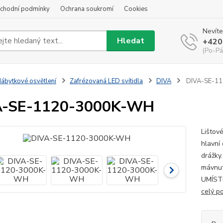
chodní podmínky
Ochrana soukromí
Cookies
Nevíte
Hledat
+420
(Po-Pá
ábytkové osvětlení
Zafrézovaná LED svítidla
DIVA
DIVA-SE-1
A-SE-1120-3000K-WH
Lištov
hlavní 
drážky
mávnut
UMÍST
celý p