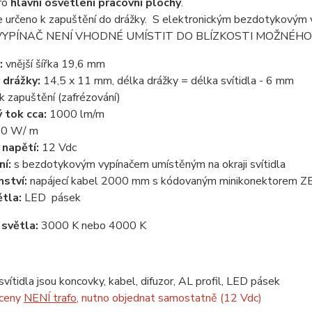
ro
hlavní osvětlení pracovní plochy
.
je určeno k zapuštění do drážky. S elektronickým bezdotykovým v
a. VYPÍNAČ NENÍ VHODNÉ UMÍSTIT DO BLÍZKOSTI MOŽNÉHO VÝ
:
vnější šířka 19,6 mm
 drážky:
14,5 x 11 mm, délka drážky = délka svítidla - 6 mm
k zapuštění (zafrézování)
 tok cca:
1000 lm/m
10 W/ m
 napětí:
12 Vdc
ní:
s bezdotykovým vypínačem umístěným na okraji svítidla
nství:
napájecí kabel 2000 mm s kódovaným minikonektorem 
ětla:
LED pásek
 světla:
3000 K nebo 4000 K
svítidla jsou koncovky, kabel, difuzor, AL profil, LED pásek
 ceny
NENÍ trafo
, nutno objednat samostatně (12 Vdc)