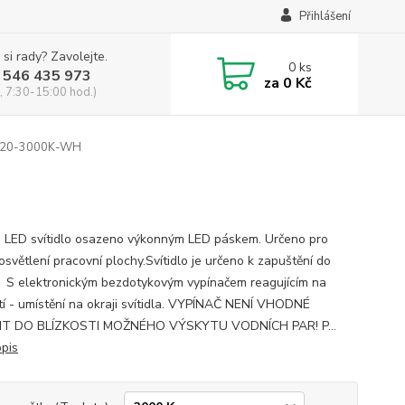
Přihlášení
 si rady? Zavolejte.
0
ks
 546 435 973
za
0 Kč
, 7:30-15:00 hod.)
120-3000K-WH
é LED svítidlo osazeno výkonným LED páskem. Určeno pro
osvětlení pracovní plochy.Svítidlo je určeno k zapuštění do
. S elektronickým bezdotykovým vypínačem reagujícím na
í - umístění na okraji svítidla. VYPÍNAČ NENÍ VHODNÉ
IT DO BLÍZKOSTI MOŽNÉHO VÝSKYTU VODNÍCH PAR! P...
opis