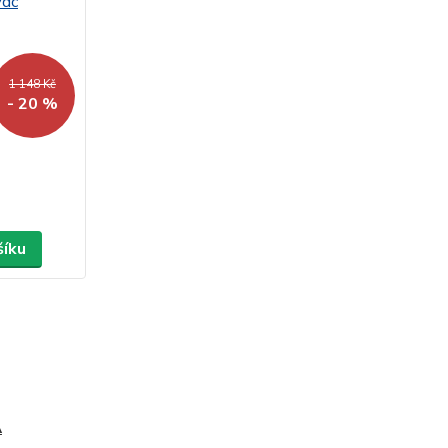
1 148 Kč
- 20 %
šíku
A