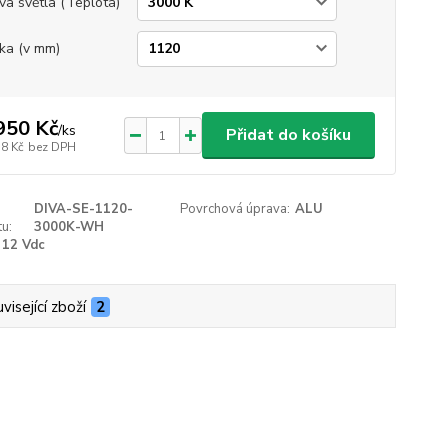
va světla (Teplota)
ka (v mm)
950 Kč
/
ks
Přidat do košíku
38 Kč
bez DPH
DIVA-SE-1120-
Povrchová úprava:
ALU
u:
3000K-WH
12 Vdc
visející zboží
2