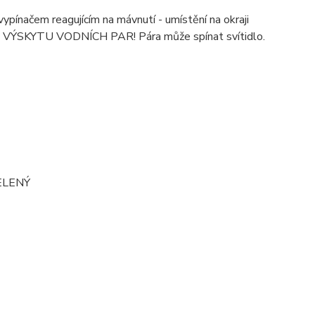
ypínačem reagujícím na mávnutí - umístění na okraji
SKYTU VODNÍCH PAR! Pára může spínat svítidlo.
ZELENÝ