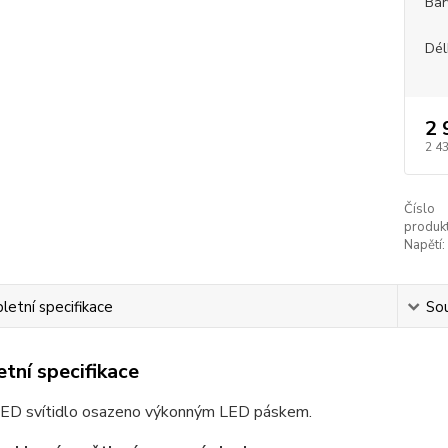
Bar
Dél
2 
2 4
Číslo
produkt
Napětí:
etní specifikace
Sou
tní specifikace
LED svítidlo osazeno výkonným LED páskem.