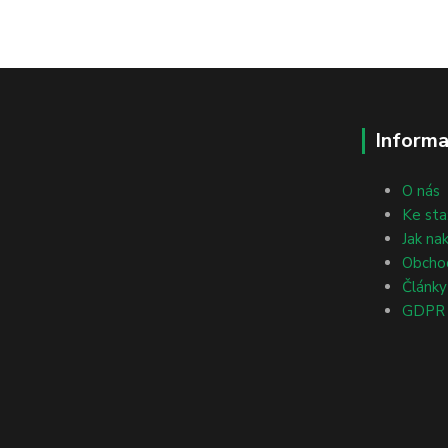
Informa
O nás
Ke sta
Jak na
Obcho
Články
GDPR