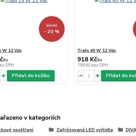
550 Kč
- 20 %
5 W 12 Vdc
Trafo 40 W 12 Vdc
č
918 Kč
/
ks
/
ks
ez DPH
759 Kč
bez DPH
Přidat do košíku
Přidat do ko
zařazeno v kategoriích
kové osvětlení
Zafrézovaná LED svítidla
DIV