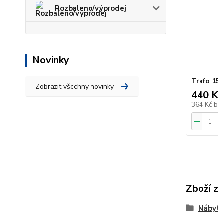
Rozbaleno/výprodej
Novinky
Trafo 1
Zobrazit všechny novinky
440 K
364 Kč
b
Zboží 
Nábyt