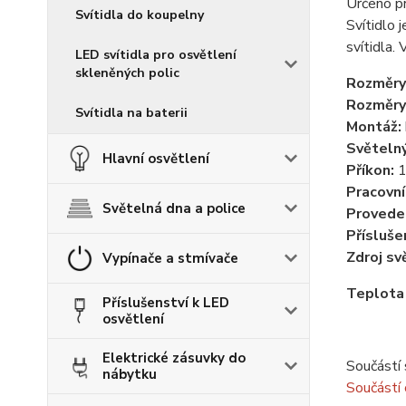
Určeno p
Svítidla do koupelny
Svítidlo 
svítidl
LED svítidla pro osvětlení
skleněných polic
Rozměry
Rozměry
Svítidla na baterii
Montáž:
Světelný
Hlavní osvětlení
Příkon:
Pracovní
Světelná dna a police
Provede
Přísluše
Zdroj sv
Vypínače a stmívače
Teplota
Příslušenství k LED
osvětlení
Elektrické zásuvky do
Součástí 
nábytku
Součástí