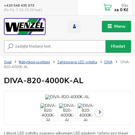
0
ks
+420 546 435 973
za
0 Kč
(Po-Pá, 7:30-15:00 hod.)
Menu
Hledat
Úvod
Nábytkové osvětlení
Zafrézovaná LED svítidla
DIVA
DIVA-
820-4000K-AL
DIVA-820-4000K-AL
Lištové LED svítidlo osazeno výkonným LED páskem. Určeno pro hlavní