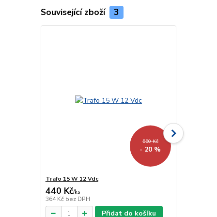
Související zboží
3
550 Kč
- 20 %
Trafo 15 W 12 Vdc
Trafo 40 W 
440 Kč
918 Kč
/
ks
/
ks
364 Kč
bez DPH
759 Kč
bez 
Přidat do košíku