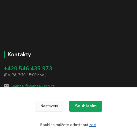
Kontakty
+420 546 435 973
(Po-Pá, 7:30-15:00 hod.)
wenzel@wenzel-sro.cz
Souhlasím
Nastavení
Souhlas můžete odmítnout
zde
.
Vytvořeno na
Eshop-rychle.cz