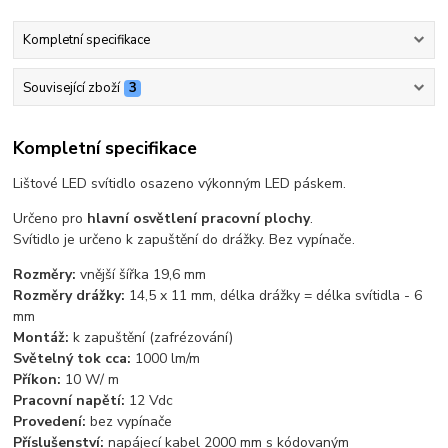
Kompletní specifikace
Související zboží
3
Kompletní specifikace
Lištové LED svítidlo osazeno výkonným LED páskem.
Určeno pro
hlavní osvětlení pracovní plochy
.
Svítidlo je určeno k zapuštění do drážky. Bez vypínače.
Rozměry:
vnější šířka 19,6 mm
Rozměry drážky:
14,5 x 11 mm, délka drážky = délka svítidla - 6
mm
Montáž:
k zapuštění (zafrézování)
Světelný tok cca:
1000 lm/m
Příkon:
10 W/ m
Pracovní napětí:
12 Vdc
Provedení:
bez vypínače
Příslušenství:
napájecí kabel 2000 mm s kódovaným