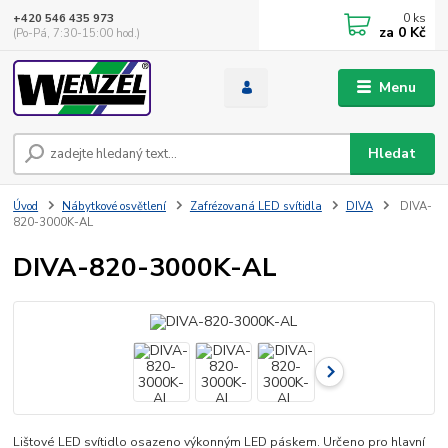
0
ks
+420 546 435 973
za
0 Kč
(Po-Pá, 7:30-15:00 hod.)
Menu
Hledat
Úvod
Nábytkové osvětlení
Zafrézovaná LED svítidla
DIVA
DIVA-
820-3000K-AL
DIVA-820-3000K-AL
Lištové LED svítidlo osazeno výkonným LED páskem. Určeno pro hlavní