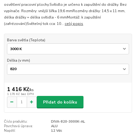
osvětlení pracovní plochy.Svítidlo je určeno k zapuštění do drážky. Bez
vypínače. Rozměry: vnější šířka 19,6 mmRozměry drážky: 14,5 x 11 mm,
délka drážky = délka svítidla - 6 mmMontáž: k zapuštění
(zafrézování)Světelný tok cca: 10...
celý popis
Barva světla (Teplota)
Délka (v mm)
1 416 Kč
/
ks
1 170 Kč
bez DPH
Přidat do košíku
Číslo produktu:
DIVA-820-3000K-AL
Povrchová úprava:
ALU
Napětí:
12 Vdc