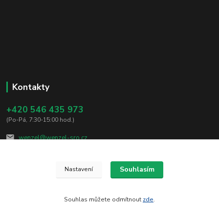
Kontakty
+420 546 435 973
(Po-Pá, 7:30-15:00 hod.)
wenzel@wenzel-sro.cz
Souhlasím
Nastavení
Souhlas můžete odmítnout
zde
.
Vytvořeno na
Eshop-rychle.cz