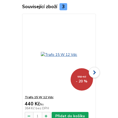
Související zboží
3
550 Kč
- 20 %
Trafo 15 W 12 Vdc
Trafo 40 W 
440 Kč
918 Kč
/
ks
/
ks
364 Kč
bez DPH
759 Kč
bez 
Přidat do košíku