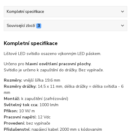
Kompletní specifikace
Související zboží
3
Kompletní specifikace
Lištové LED svítidlo osazeno výkonným LED páskem.
Určeno pro
hlavní osvětlení pracovní plochy
.
Svítidlo je určeno k zapuštění do drážky. Bez vypínače.
Rozměry:
vnější šířka 19,6 mm
Rozměry drážky:
14,5 x 11 mm, délka drážky = délka svítidla - 6
mm
Montáž:
k zapuštění (zafrézování)
Světelný tok cca:
1000 lm/m
Příkon:
10 W/ m
Pracovní napětí:
12 Vdc
Provedení:
bez vypínače
Příslušenství:
napájecí kabel 2000 mm s kódovaným