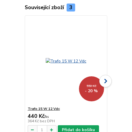
Související zboží
3
550 Kč
- 20 %
Trafo 15 W 12 Vdc
Trafo 40 W 
440 Kč
918 Kč
/
ks
/
ks
364 Kč
bez DPH
759 Kč
bez 
Přidat do košíku