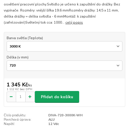
osvětlení pracovní plochy.Svítidlo je určeno k zapuštění do drážky. Bez
vypínače. Rozměry: vnější šířka 19,6 mmRozměry drážky: 14,5 x 11 mm,
délka drážky = délka svítidla - 6 mmMontáž: k zapuštění
(zafrézování)Světelný tok cca: 1000...
celý popis
Barva světla (Teplota)
Délka (v mm)
1 345 Kč
/
ks
1 112 Kč
bez DPH
Přidat do košíku
Číslo produktu:
DIVA-720-3000K-WH
Povrchová úprava:
ALU
Napětí:
12 Vdc