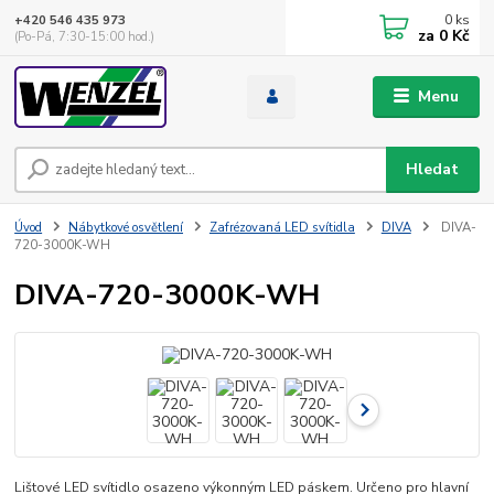
0
ks
+420 546 435 973
za
0 Kč
(Po-Pá, 7:30-15:00 hod.)
Menu
Hledat
Úvod
Nábytkové osvětlení
Zafrézovaná LED svítidla
DIVA
DIVA-
720-3000K-WH
DIVA-720-3000K-WH
Lištové LED svítidlo osazeno výkonným LED páskem. Určeno pro hlavní