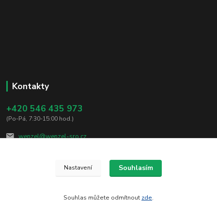
Kontakty
+420 546 435 973
(Po-Pá, 7:30-15:00 hod.)
wenzel@wenzel-sro.cz
Souhlasím
Nastavení
Souhlas můžete odmítnout
zde
.
Vytvořeno na
Eshop-rychle.cz