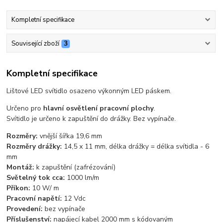
Kompletní specifikace
Související zboží
3
Kompletní specifikace
Lištové LED svítidlo osazeno výkonným LED páskem.
Určeno pro
hlavní osvětlení pracovní plochy
.
Svítidlo je určeno k zapuštění do drážky. Bez vypínače.
Rozměry:
vnější šířka 19,6 mm
Rozměry drážky:
14,5 x 11 mm, délka drážky = délka svítidla - 6
mm
Montáž:
k zapuštění (zafrézování)
Světelný tok cca:
1000 lm/m
Příkon:
10 W/ m
Pracovní napětí:
12 Vdc
Provedení:
bez vypínače
Příslušenství:
napájecí kabel 2000 mm s kódovaným