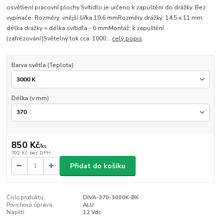
osvětlení pracovní plochy.Svítidlo je určeno k zapuštění do drážky. Bez
vypínače. Rozměry: vnější šířka 19,6 mmRozměry drážky: 14,5 x 11 mm,
délka drážky = délka svítidla - 6 mmMontáž: k zapuštění
(zafrézování)Světelný tok cca: 1000...
celý popis
Barva světla (Teplota)
Délka (v mm)
850 Kč
/
ks
702 Kč
bez DPH
Přidat do košíku
Číslo produktu:
DIVA-370-3000K-BK
Povrchová úprava:
ALU
Napětí:
12 Vdc