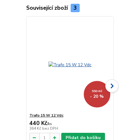
Související zboží
3
550 Kč
- 20 %
Trafo 15 W 12 Vdc
Trafo 40 W 
440 Kč
918 Kč
/
ks
/
ks
364 Kč
bez DPH
759 Kč
bez 
Přidat do košíku