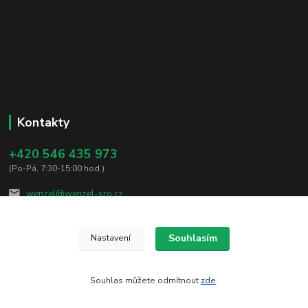
Kontakty
+420 546 435 973
(Po-Pá, 7:30-15:00 hod.)
wenzel@wenzel-sro.cz
Souhlasím
Nastavení
Souhlas můžete odmítnout
zde
.
Vytvořeno na
Eshop-rychle.cz