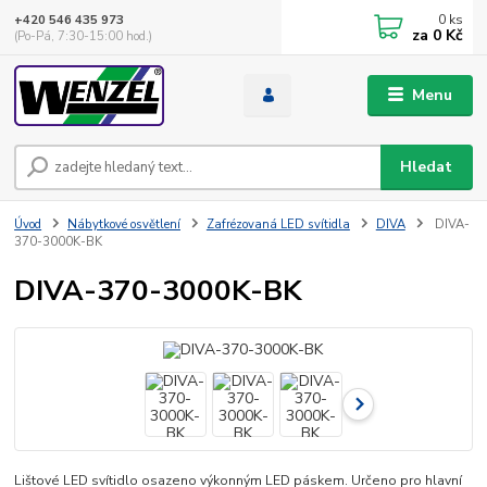
0
ks
+420 546 435 973
za
0 Kč
(Po-Pá, 7:30-15:00 hod.)
Menu
Hledat
Úvod
Nábytkové osvětlení
Zafrézovaná LED svítidla
DIVA
DIVA-
370-3000K-BK
DIVA-370-3000K-BK
Lištové LED svítidlo osazeno výkonným LED páskem. Určeno pro hlavní