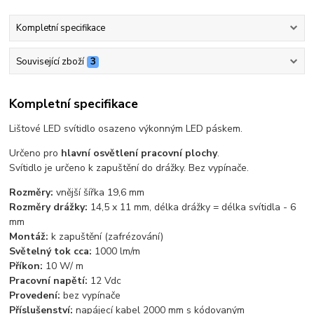
Kompletní specifikace
Související zboží
3
Kompletní specifikace
Lištové LED svítidlo osazeno výkonným LED páskem.
Určeno pro
hlavní osvětlení pracovní plochy
.
Svítidlo je určeno k zapuštění do drážky. Bez vypínače.
Rozměry:
vnější šířka 19,6 mm
Rozměry drážky:
14,5 x 11 mm, délka drážky = délka svítidla - 6
mm
Montáž:
k zapuštění (zafrézování)
Světelný tok cca:
1000 lm/m
Příkon:
10 W/ m
Pracovní napětí:
12 Vdc
Provedení:
bez vypínače
Příslušenství:
napájecí kabel 2000 mm s kódovaným