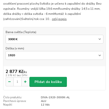
osvětlení pracovní plochy.Svítidlo je určeno k zapuštění do drážky. Bez
vypínače. Rozměry: vnější šířka 19,6 mmRozměry drážky: 14,5 x 11 mm,
délka drážky = délka svítidla - 6 mmMontáž: k zapuštění
(zafrézování)Světelný tok cca: 10...
celý popis
Barva světla (Teplota)
Délka (v mm)
2 877 Kč
/
ks
2 378 Kč
bez DPH
Přidat do košíku
Číslo produktu:
DIVA-1920-3000K-AL
Povrchová úprava:
ALU
Napětí:
12 Vdc