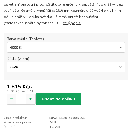
osvětlení pracovní plochy.Svítidlo je určeno k zapuštění do drážky. Bez
vypínače. Rozměry: vnější šířka 19,6 mmRozměry drážky: 14,5 x 11 mm,
délka drážky = délka svítidla - 6 mmMontáž: k zapuštění
(zafrézování)Světelný tok cca: 10...
celý popis
Barva světla (Teplota)
Délka (v mm)
1 815 Kč
/
ks
1 500 Kč
bez DPH
Přidat do košíku
Číslo produktu:
DIVA-1120-4000K-AL
Povrchová úprava:
ALU
Napětí:
12 Vdc