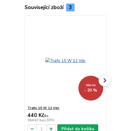
Související zboží
3
550 Kč
- 20 %
Trafo 15 W 12 Vdc
Trafo 40 W 
440 Kč
918 Kč
/
ks
/
ks
364 Kč
bez DPH
759 Kč
bez 
Přidat do košíku