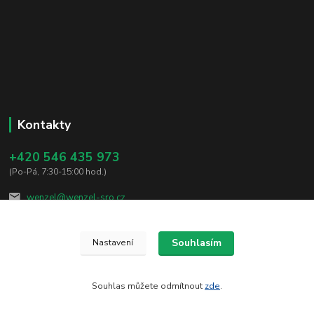
Kontakty
+420 546 435 973
(Po-Pá, 7:30-15:00 hod.)
wenzel@wenzel-sro.cz
Souhlasím
Nastavení
Souhlas můžete odmítnout
zde
.
Vytvořeno na
Eshop-rychle.cz