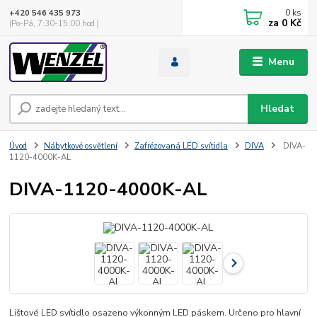
0
ks
+420 546 435 973
za
0 Kč
(Po-Pá, 7:30-15:00 hod.)
Menu
Hledat
Úvod
Nábytkové osvětlení
Zafrézovaná LED svítidla
DIVA
DIVA-
1120-4000K-AL
DIVA-1120-4000K-AL
Lištové LED svítidlo osazeno výkonným LED páskem. Určeno pro hlavní