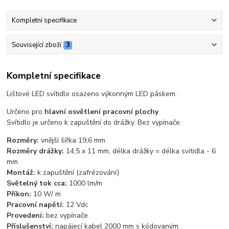
Kompletní specifikace
Související zboží
3
Kompletní specifikace
Lištové LED svítidlo osazeno výkonným LED páskem.
Určeno pro
hlavní osvětlení pracovní plochy
.
Svítidlo je určeno k zapuštění do drážky. Bez vypínače.
Rozměry:
vnější šířka 19,6 mm
Rozměry drážky:
14,5 x 11 mm, délka drážky = délka svítidla - 6
mm
Montáž:
k zapuštění (zafrézování)
Světelný tok cca:
1000 lm/m
Příkon:
10 W/ m
Pracovní napětí:
12 Vdc
Provedení:
bez vypínače
Příslušenství:
napájecí kabel 2000 mm s kódovaným