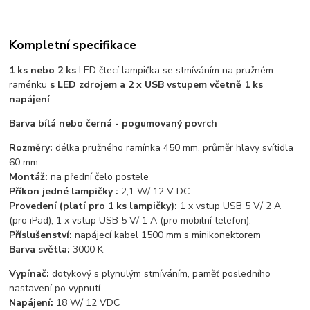
Kompletní specifikace
1 ks nebo 2 ks
LED čtecí lampička se stmíváním na pružném
raménku
s LED zdrojem a 2 x USB vstupem včetně 1 ks
napájení
Barva bílá nebo černá - pogumovaný povrch
Rozměry:
délka pružného ramínka 450 mm, průměr hlavy svítidla
60 mm
Montáž:
na přední čelo postele
Příkon jedné lampičky :
2,1 W/ 12 V DC
Provedení (platí pro 1 ks lampičky):
1 x vstup USB 5 V/ 2 A
(pro iPad), 1 x vstup USB 5 V/ 1 A (pro mobilní telefon).
Příslušenství:
napájecí kabel 1500 mm s minikonektorem
Barva světla:
3000 K
Vypínač:
dotykový s plynulým stmíváním, paměť posledního
nastavení po vypnutí
Napájení:
18 W/ 12 VDC