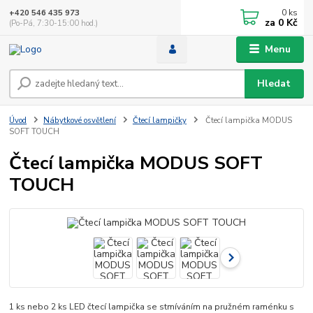
0
ks
+420 546 435 973
za
0 Kč
(Po-Pá, 7:30-15:00 hod.)
Menu
Hledat
Úvod
Nábytkové osvětlení
Čtecí lampičky
Čtecí lampička MODUS
SOFT TOUCH
Čtecí lampička MODUS SOFT
TOUCH
1 ks nebo 2 ks LED čtecí lampička se stmíváním na pružném raménku s