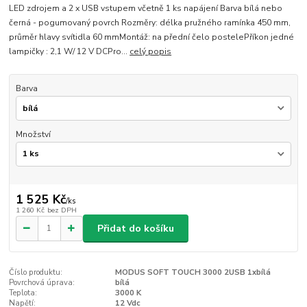
LED zdrojem a 2 x USB vstupem včetně 1 ks napájení Barva bílá nebo
černá - pogumovaný povrch Rozměry: délka pružného ramínka 450 mm,
průměr hlavy svítidla 60 mmMontáž: na přední čelo postelePříkon jedné
lampičky : 2,1 W/ 12 V DCPro...
celý popis
Barva
Množství
1 525 Kč
/
ks
1 260 Kč
bez DPH
Přidat do košíku
Číslo produktu:
MODUS SOFT TOUCH 3000 2USB 1xbílá
Povrchová úprava:
bílá
Teplota:
3000 K
Napětí:
12 Vdc