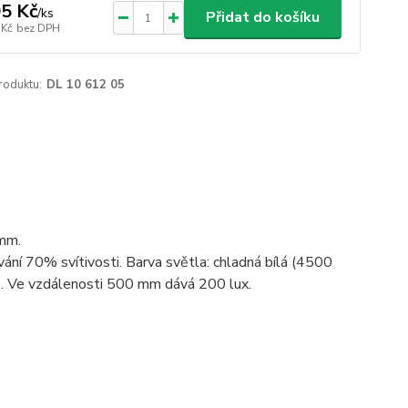
5 Kč
/
ks
Přidat do košíku
 Kč
bez DPH
roduktu:
DL 10 612 05
 mm.
vání 70% svítivosti. Barva světla: chladná bílá (4500
 Ve vzdálenosti 500 mm dává 200 lux.