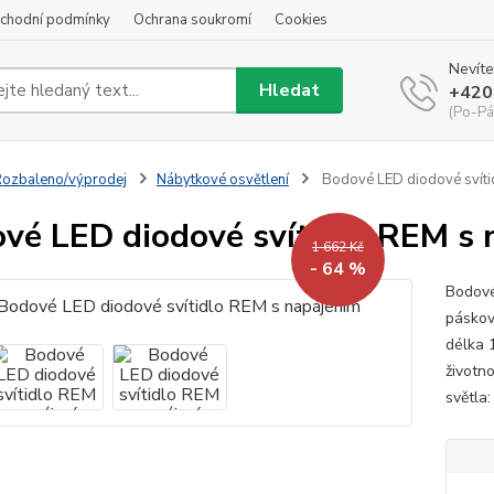
chodní podmínky
Ochrana soukromí
Cookies
Nevíte
Hledat
+420
(Po-Pá
ozbaleno/výprodej
Nábytkové osvětlení
Bodové LED diodové svíti
vé LED diodové svítidlo REM s 
1 662 Kč
- 64 %
Bodové
páskov
délka 
životno
světla: