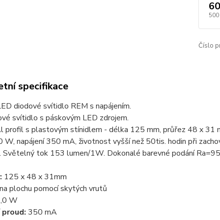
60
500
Číslo p
tní specifikace
ED diodové svítidlo REM s napájením.
ové svítidlo s páskovým LED zdrojem.
l profil s plastovým stínidlem - délka 125 mm, průřez 48 x 31
0 W, napájení 350 mA, životnost vyšší než 50tis. hodin při zacho
. Světelný tok 153 lumen/1W. Dokonalé barevné podání Ra=95.
:
125 x 48 x 31mm
na plochu pomocí skytých vrutů
,0 W
 proud:
350 mA