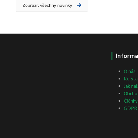
Zobrazit všechny novinky
Informa
O nás
Ke sta
Jak na
Obcho
Články
GDPR