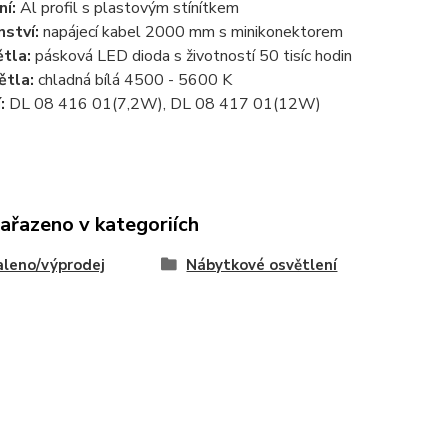
ní:
Al profil s plastovým stínítkem
nství:
napájecí kabel 2000 mm s minikonektorem
ětla:
pásková LED dioda s životností 50 tisíc hodin
ětla:
chladná bílá 4500 - 5600 K
:
DL 08 416 01(7,2W), DL 08 417 01(12W)
zařazeno v kategoriích
leno/výprodej
Nábytkové osvětlení