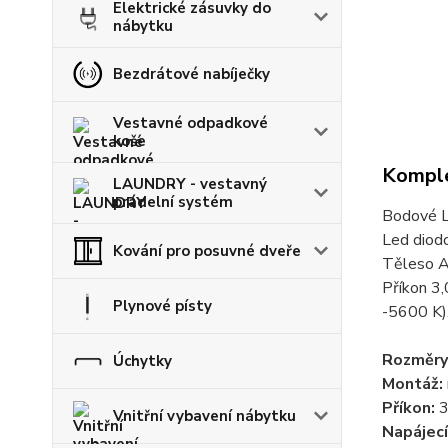
Elektrické zásuvky do
nábytku
Bezdrátové nabíječky
Vestavné odpadkové
koše
Komple
LAUNDRY - vestavný
prádelní systém
Bodové L
Led diod
Kování pro posuvné dveře
Těleso A
Příkon 3,
Plynové písty
-5600 K)
Rozměry
Úchytky
Montáž:
Příkon:
3
Vnitřní vybavení nábytku
Napájecí