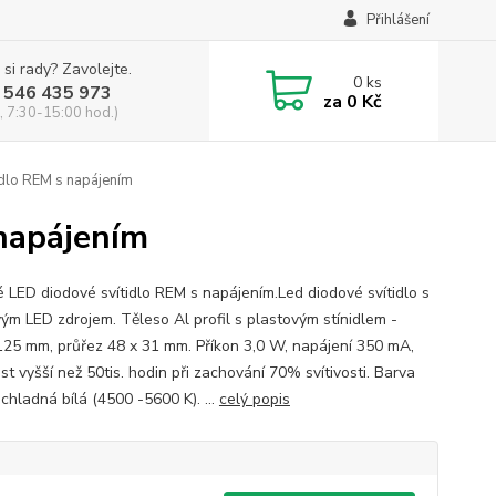
Přihlášení
 si rady? Zavolejte.
0
ks
 546 435 973
za
0 Kč
, 7:30-15:00 hod.)
dlo REM s napájením
napájením
 LED diodové svítidlo REM s napájením.Led diodové svítidlo s
ým LED zdrojem. Těleso Al profil s plastovým stínidlem -
125 mm, průřez 48 x 31 mm. Příkon 3,0 W, napájení 350 mA,
st vyšší než 50tis. hodin při zachování 70% svítivosti. Barva
 chladná bílá (4500 -5600 K). ...
celý popis