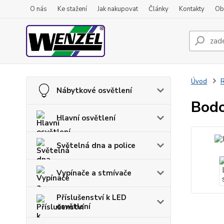
O nás
Ke stažení
Jak nakupovat
Články
Kontakty
Ob
Úvod
R
Nábytkové osvětlení
Bodo
Hlavní osvětlení
Světelná dna a police
Vypínače a stmívače
Příslušenství k LED
osvětlení