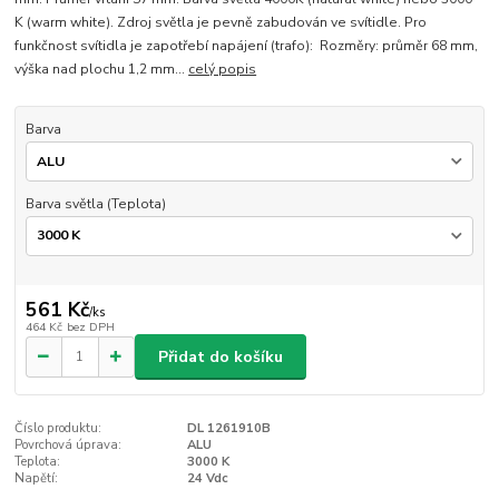
K (warm white). Zdroj světla je pevně zabudován ve svítidle. Pro
funkčnost svítidla je zapotřebí napájení (trafo): Rozměry: průměr 68 mm,
výška nad plochu 1,2 mm...
celý popis
Barva
Barva světla (Teplota)
561 Kč
/
ks
464 Kč
bez DPH
Přidat do košíku
Číslo produktu:
DL 1261910B
Povrchová úprava:
ALU
Teplota:
3000 K
Napětí:
24 Vdc