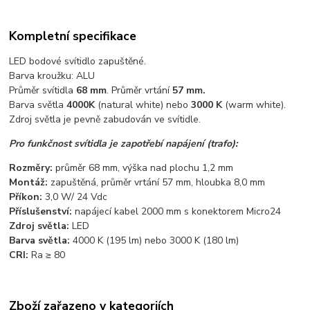
Kompletní specifikace
LED bodové svítidlo zapuštěné.
Barva kroužku: ALU
Průměr svítidla
68 mm
. Průměr vrtání
57 mm.
Barva světla
4000K
(natural white) nebo
3000 K
(warm white).
Zdroj světla je pevně zabudován ve svítidle.
Pro funkčnost svítidla je zapotřebí napájení (trafo):
Rozměry:
průměr 68 mm, výška nad plochu 1,2 mm
Montáž:
zapuštěná, průměr vrtání 57 mm, hloubka 8,0 mm
Příkon:
3,0 W/ 24 Vdc
Příslušenství:
napájecí kabel 2000 mm s konektorem Micro24
Zdroj světla:
LED
Barva světla:
4000 K (195 lm) nebo 3000 K (180 lm)
CRI:
Ra ≥ 80
Zboží zařazeno v kategoriích