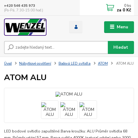
0
ks
+420 546 435 973
za
0 Kč
(Po-Pá, 7:30-15:00 hod.)
Menu
Hledat
Úvod
Nábytkové osvětlení
Bodová LED svítidla
ATOM
ATOM ALU
ATOM ALU
LED bodové svítidlo zapuštěné.Barva kroužku: ALU Průměr svítidla 68
mm. Průměr vrtání 57 mm. Barva světla 4000K (natural white) nebo 3000